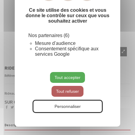
Ce site utilise des cookies et vous
donne le contrôle sur ceux que vous
souhaitez activer
Nos partenaires (6)
Mesure d'audience
Consentement spécifique aux
services Google
RIDEAU DE FIL CERISE
Référence
7344040
Tout accepter
Tout refuser
Rideau de fil, en film vynile métallisé, H. 200 cm x l. 100 cm Cerise
SUR COMMANDE
Personnaliser
Description