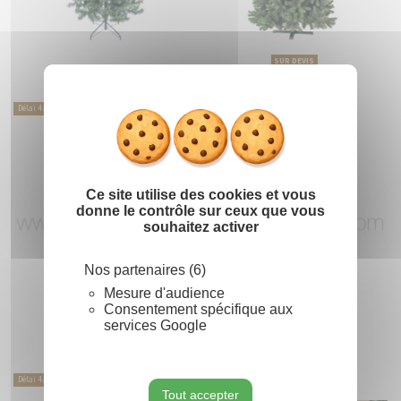
SUR DEVIS
Masquer le
Sapin OLIVIA
Sapin RITA
X
Délai 4 à 5 semaines
Délai 4 à 5 semaines
Ce site utilise des cookies et vous
donne le contrôle sur ceux que vous
souhaitez activer
Nos partenaires (6)
Mesure d'audience
Consentement spécifique aux
services Google
SUR DEVIS
SUR DEVIS
Sapin SONIA
Sapin THUYA
Délai 4 à 5 semaines
Délai 4 à 5 semaines
Tout accepter