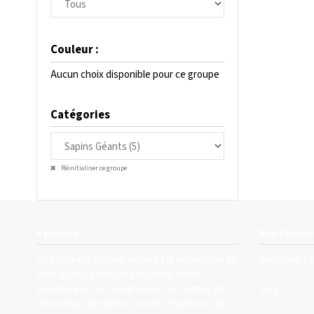
Couleur :
Aucun choix disponible pour ce groupe
Catégories
Réinitialiser ce groupe
A propos
Nos Service
Des réseaux sociaux dédiés à la décoration de
Mentions Lé
Noël où nous mettons en avant notre
expertise et nos expériences en termes de
FAQ
décoration de Noël au travers d’articles, de