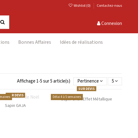
Wishlist (
0
)
Contactez-nous
Connexion
tions
Bonnes Affaires
Idées de réalisations
Affichage 1-5 sur 5 article(s)
Pertinence
5
SUR DEVIS
SUR DEVIS
semaines
Délai 4 à 5 semaines
Sapin GAJA Effet Métallique
Sapin GAJA