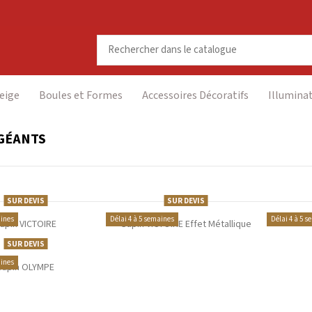
eige
Boules et Formes
Accessoires Décoratifs
Illumina
GÉANTS
SUR DEVIS
SUR DEVIS
aines
Délai 4 à 5 semaines
Délai 4 à 5 
apin VICTOIRE
Sapin VICTOIRE Effet Métallique
SUR DEVIS
aines
Sapin OLYMPE