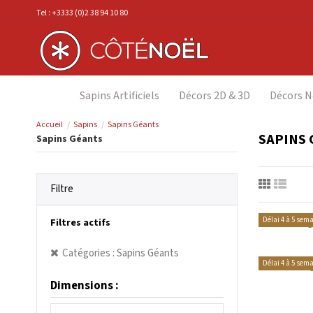
Tel : +3333 (0)2 38 94 10 80
Sapins Artificiels
Décors 2D & 3D
Décors N
Accueil
Sapins
Sapins Géants
SAPINS 
Sapins Géants
Filtre
Délai 4 à 5 sem
Filtres actifs
S
Catégories : Sapins Géants
Délai 4 à 5 sem
Dimensions :