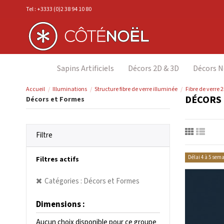
Tel : +3333 (0)2 38 94 10 80
Sapins Artificiels
Décors 2D & 3D
Décors N
Accueil
Illuminations
Structure fibre de verre illuminée
Fibre de verre 
DÉCORS
Décors et Formes
Filtre
Délai 4 à 5 sem
Filtres actifs
Catégories : Décors et Formes
Dimensions :
Aucun choix disponible pour ce groupe