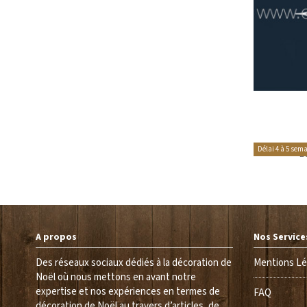
Délai 4 à 5 sem
É
A propos
Nos Service
Des réseaux sociaux dédiés à la décoration de
Mentions Lé
Noël où nous mettons en avant notre
expertise et nos expériences en termes de
FAQ
décoration de Noël au travers d’articles, de