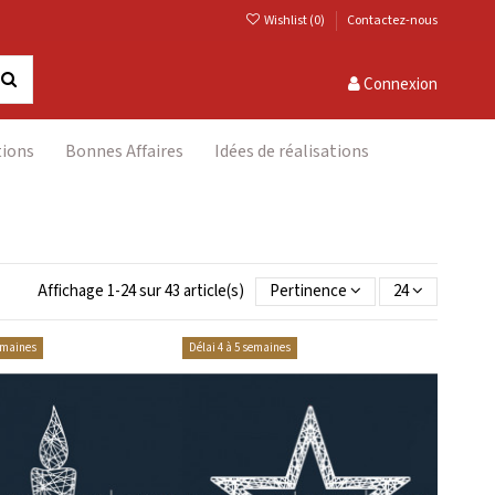
Wishlist (
0
)
Contactez-nous
Connexion
tions
Bonnes Affaires
Idées de réalisations
Affichage 1-24 sur 43 article(s)
Pertinence
24
semaines
Délai 4 à 5 semaines