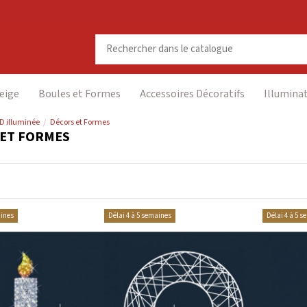
eige
Boules et Formes
Accessoires Décoratifs
Illumina
2D illuminée
Décors et Formes
 ET FORMES
aines
Délai 4 à 5 semaines
Délai 4 à 5 