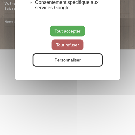
Consentement spécifique aux
Votre compte
services Google
Suivez-nous
Newsletter
Tout accepter
Tous les prix sont hors taxe et
hors frais de port
Tout refuser
Personnaliser