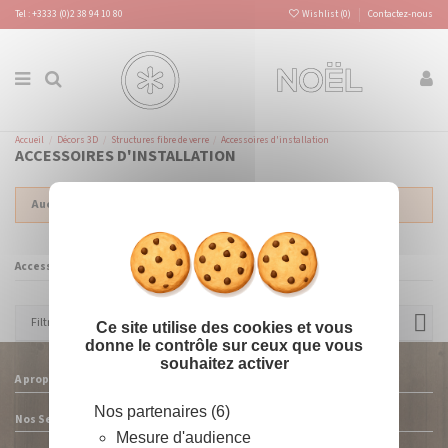
Panneau de gestion des cookies
Tel : +3333 (0)2 38 94 10 80
Wishlist (
0
)
Contactez-nous
Accueil
Décors 3D
Structures fibre de verre
Accessoires d'installation
ACCESSOIRES D'INSTALLATION
Masquer le
Aucun produit
X
Accessoires d'installation
Filtre
Ce site utilise des cookies et vous
donne le contrôle sur ceux que vous
souhaitez activer
A propos
Nos partenaires (6)
Nos Services
Mesure d'audience