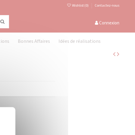
Wishlist (
0
)
Contactez-nous
Connexion
tions
Bonnes Affaires
Idées de réalisations
Masquer le bandeau des cookies
X