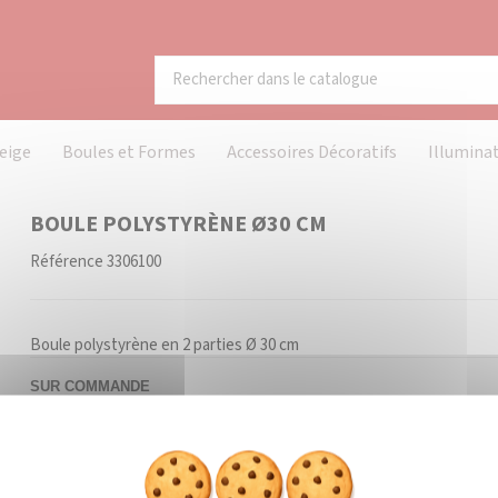
eige
Boules et Formes
Accessoires Décoratifs
Illumina
BOULE POLYSTYRÈNE Ø30 CM
Référence
3306100
Boule polystyrène en 2 parties Ø 30 cm
SUR COMMANDE