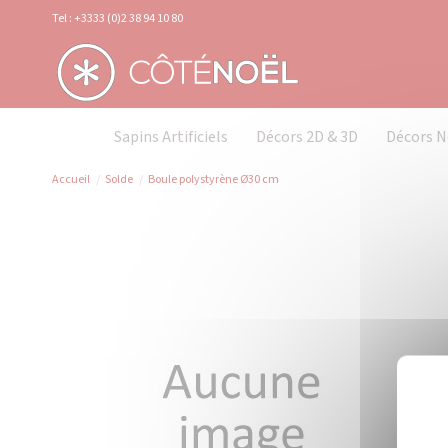
Panneau de gestion des cookies
Tel : +3333 (0)2 38 94 10 80
Sapins Artificiels
Décors 2D & 3D
Décors N
Accueil
Solde
Boule polystyrène Ø30 cm