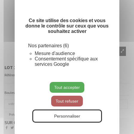
Ce site utilise des cookies et vous
donne le contrôle sur ceux que vous
souhaitez activer
Nos partenaires (6)
Mesure d'audience
Consentement spécifique aux
services Google
LOT 12 BOULES Ø12 CM ROUGE
Référence
21832
Tout accepter
Boules Rouge diam. 6 cm Boîte de 12
Tout refuser
Prévenez-moi lorsque le produit est disponible
Personnaliser
SUR COMMANDE