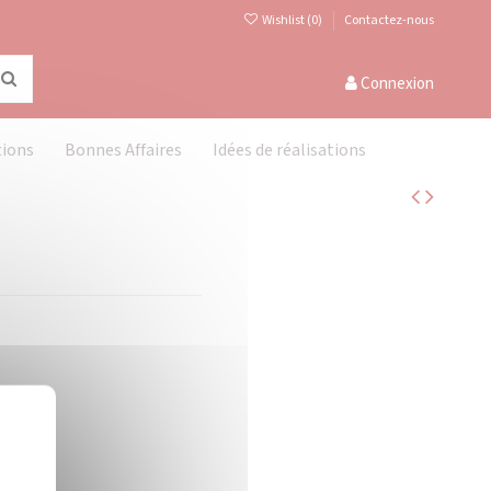
Wishlist (
0
)
Contactez-nous
Connexion
tions
Bonnes Affaires
Idées de réalisations
Masquer le bandeau des cookies
X