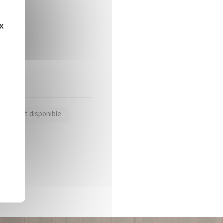
ux
oduit est disponible