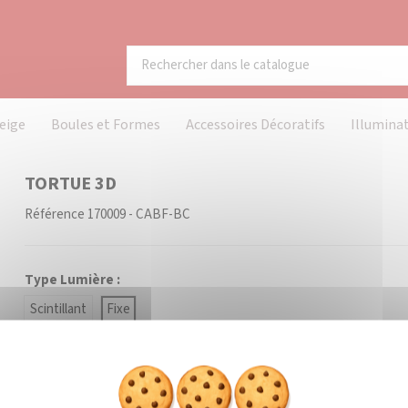
eige
Boules et Formes
Accessoires Décoratifs
Illumina
TORTUE 3D
Référence
170009 - CABF-BC
Type Lumière :
Scintillant
Fixe
Couleur Lumière :
Blanc Chaud
Blanc Froid