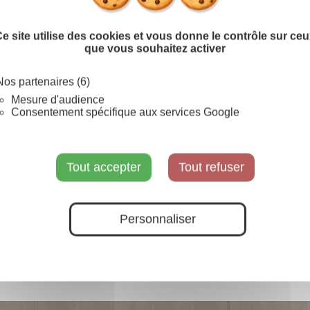
Couleur Fibre :
e site utilise des cookies et vous donne le contrôle sur ce
Blanc
Coloré (à préciser)
que vous souhaitez activer
Dimensions :
Nos partenaires (6)
Mesure d'audience
Consentement spécifique aux services Google
Prévenez-moi lorsque le pr
Tout accepter
Tout refuser
SUR COMMANDE
Personnaliser