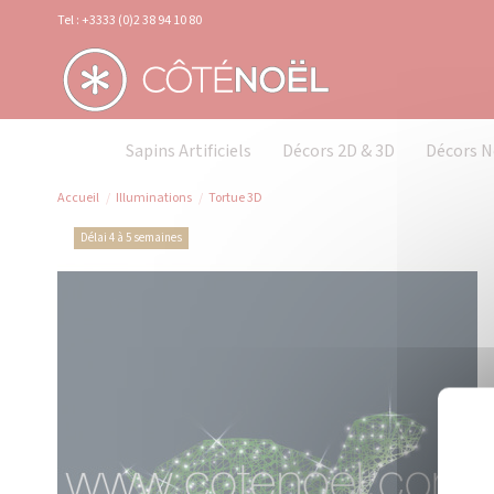
Panneau de gestion des cookies
Tel : +3333 (0)2 38 94 10 80
Sapins Artificiels
Décors 2D & 3D
Décors N
Accueil
Illuminations
Tortue 3D
Délai 4 à 5 semaines