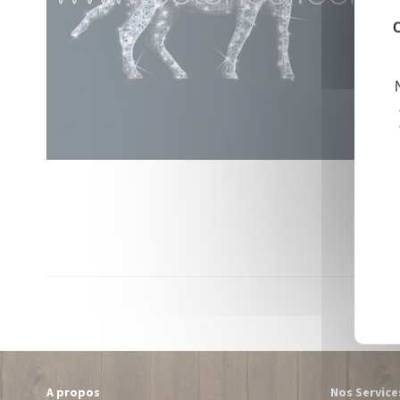
C
A propos
Nos Service