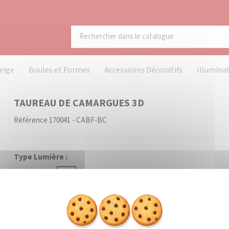
eige
Boules et Formes
Accessoires Décoratifs
Illumina
TAUREAU DE CAMARGUES 3D
Référence
170041 - CABF-BC
Type Lumière :
Scintillant
Fixe
Couleur Lumière :
Blanc Chaud
Blanc Froid