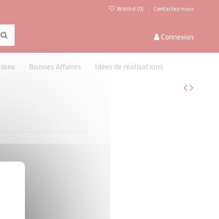
Wishlist (
0
)
Contactez-nous
Connexion
tions
Bonnes Affaires
Idées de réalisations
Masquer le bandeau des cookies
X