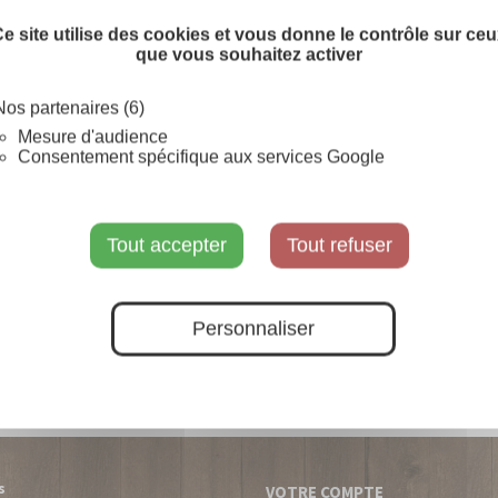
Couleur Fibre :
e site utilise des cookies et vous donne le contrôle sur ce
que vous souhaitez activer
Blanc
Coloré (à préciser)
Nos partenaires (6)
Mesure d'audience
Consentement spécifique aux services Google
Prévenez-moi lorsque le pr
SUR COMMANDE
Tout accepter
Tout refuser
Personnaliser
s
VOTRE COMPTE