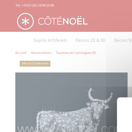
Panneau de gestion des cookies
Tel : +3333 (0)2 38 94 10 80
Sapins Artificiels
Décors 2D & 3D
Décors N
Accueil
Illuminations
Taureau de Camargues 3D
Délai 4 à 5 semaines