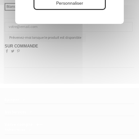
Personnaliser
Blanc
Coloré (à préciser)
Prévenez-moi lorsque le produit est disponible
SUR COMMANDE
A propos
Nos Services
Votre compte
Suivez-nous