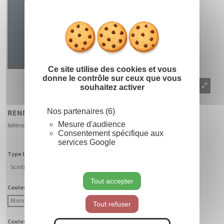
Masquer le
X
Ce site utilise des cookies et vous
donne le contrôle sur ceux que vous
souhaitez activer
Nos partenaires (6)
RENNES
Mesure d'audience
Référence
160001 - CABF-BC
Consentement spécifique aux
services Google
Type Lumière :
Scintillant
Fixe
Tout accepter
Couleur Lumière :
Blanc Chaud
Blanc Froid
Tout refuser
Couleur Fibre :