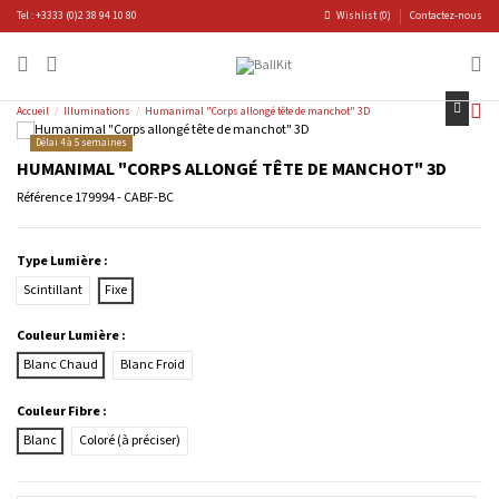
Tel : +3333 (0)2 38 94 10 80
Wishlist (
0
)
Contactez-nous
Accueil
Illuminations
Humanimal "Corps allongé tête de manchot" 3D
Délai 4 à 5 semaines
HUMANIMAL "CORPS ALLONGÉ TÊTE DE MANCHOT" 3D
Référence
179994 - CABF-BC
Type Lumière :
Scintillant
Fixe
Couleur Lumière :
Blanc Chaud
Blanc Froid
Couleur Fibre :
Blanc
Coloré (à préciser)