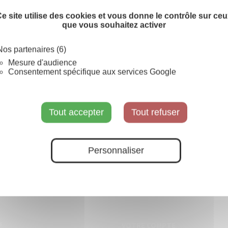
Couleur Fibre :
e site utilise des cookies et vous donne le contrôle sur ce
que vous souhaitez activer
Blanc
Coloré (à préciser)
Nos partenaires (6)
Mesure d'audience
Consentement spécifique aux services Google
Prévenez-moi lorsque le pr
SUR COMMANDE
Tout accepter
Tout refuser
Personnaliser
s
VOTRE COMPTE