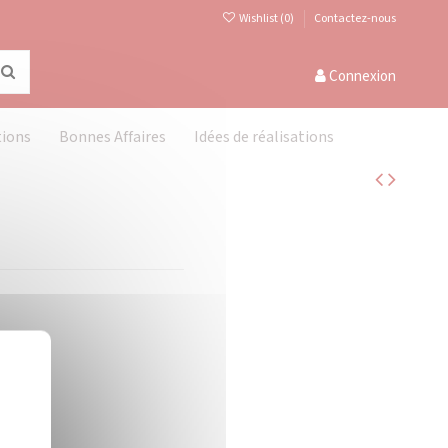
Wishlist (
0
)
Contactez-nous
Connexion
tions
Bonnes Affaires
Idées de réalisations
Masquer le bandeau des cookies
X