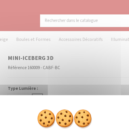
eige
Boules et Formes
Accessoires Décoratifs
Illumina
MINI-ICEBERG 3D
Référence
160009 - CABF-BC
Type Lumière :
Scintillant
Fixe
Couleur Lumière :
Blanc Chaud
Blanc Froid