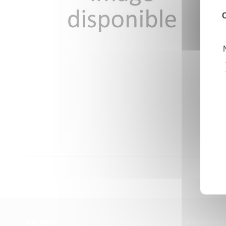
C
A propos
Nos Service