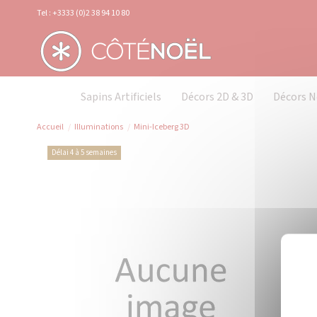
Panneau de gestion des cookies
Tel : +3333 (0)2 38 94 10 80
Sapins Artificiels
Décors 2D & 3D
Décors N
Accueil
Illuminations
Mini-Iceberg 3D
Délai 4 à 5 semaines