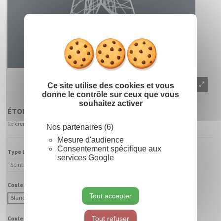
Masquer le
X
Ce site utilise des cookies et vous
donne le contrôle sur ceux que vous
souhaitez activer
ÉTOILE CROISÉE 3D
Référence
900010 - CABF-BC
Nos partenaires (6)
Mesure d'audience
Consentement spécifique aux
Type Lumière :
services Google
Scintillant
Fixe
Couleur Lumière :
Tout accepter
Blanc Chaud
Blanc Froid
Tout refuser
Couleur Fibre :