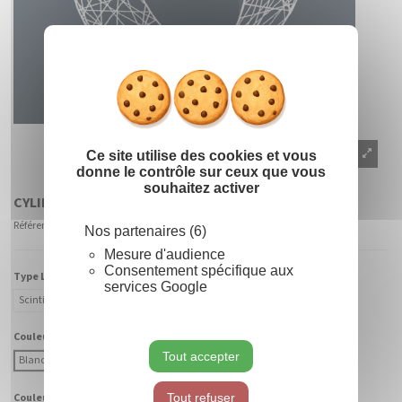
Masquer le
X
Ce site utilise des cookies et vous
donne le contrôle sur ceux que vous
souhaitez activer
CYLINDRE 3D
Référence
900202 - CABF-BC
Nos partenaires (6)
Mesure d'audience
Consentement spécifique aux
Type Lumière :
services Google
Scintillant
Fixe
Couleur Lumière :
Tout accepter
Blanc Chaud
Blanc Froid
Tout refuser
Couleur Fibre :