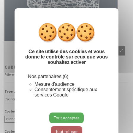
Masquer le
X
Ce site utilise des cookies et vous
donne le contrôle sur ceux que vous
souhaitez activer
CUBE 3D
Référence
900039 - CABF-BC
Nos partenaires (6)
Mesure d'audience
Consentement spécifique aux
Type Lumière :
services Google
Scintillant
Fixe
Couleur Lumière :
Tout accepter
Blanc Chaud
Blanc Froid
Tout refuser
Couleur Fibre :