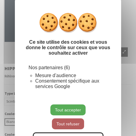
Masquer le
X
Ce site utilise des cookies et vous
donne le contrôle sur ceux que vous
souhaitez activer
Nos partenaires (6)
HIPPOCAMPE 2D
Mesure d'audience
Référence
900575 - CABF-BC
Consentement spécifique aux
services Google
Type Lumière :
Scintillant
Fixe
Tout accepter
Couleur Lumière :
Blanc Chaud
Blanc Froid
Tout refuser
Couleur Fibre :