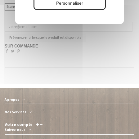
Personnaliser
Blanc
Coloré (à préciser)
Prévenez-moi lorsque le produit est disponible
SUR COMMANDE
A propos
Nos Services
Votre compte
Suivez-nous