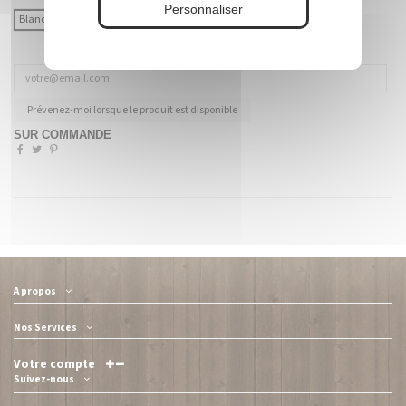
Personnaliser
Blanc
Coloré (à préciser)
Prévenez-moi lorsque le produit est disponible
SUR COMMANDE
A propos
Nos Services
Votre compte
Suivez-nous