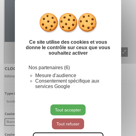
Masquer le
X
Ce site utilise des cookies et vous
donne le contrôle sur ceux que vous
souhaitez activer
Nos partenaires (6)
CLOCHE 2D
Mesure d'audience
Référence
900330 - CABF-BC
Consentement spécifique aux
services Google
Type Lumière :
Scintillant
Fixe
Tout accepter
Couleur Lumière :
Blanc Chaud
Blanc Froid
Tout refuser
Couleur Fibre :