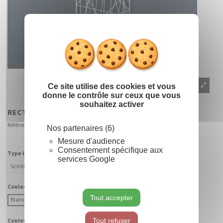
Masquer le
X
Ce site utilise des cookies et vous
donne le contrôle sur ceux que vous
souhaitez activer
RECTANGLE 2D
Référence
900002 - CABF-BC
Nos partenaires (6)
Mesure d'audience
Consentement spécifique aux
Type Lumière :
services Google
Scintillant
Fixe
Couleur Lumière :
Tout accepter
Blanc Chaud
Blanc Froid
Tout refuser
Couleur Fibre :