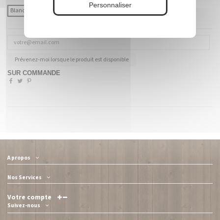
Personnaliser
Blanc
Coloré (à préciser)
Prévenez-moi lorsque le produit est disponible
SUR COMMANDE
A propos
Nos Services
Votre compte
Suivez-nous