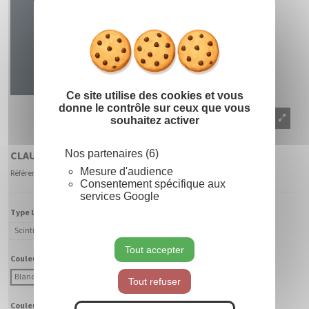
Masquer le
X
Ce site utilise des cookies et vous
donne le contrôle sur ceux que vous
souhaitez activer
Nos partenaires (6)
CLAUSTRA ROND 2D
Mesure d'audience
Référence
900062 - CABF-BC
Consentement spécifique aux
services Google
Type Lumière :
Scintillant
Fixe
Tout accepter
Couleur Lumière :
Blanc Chaud
Blanc Froid
Tout refuser
Couleur Fibre :