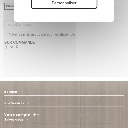
Personnaliser
Blanc
Coloré (à préciser)
Prévenez-moi lorsque le produit est disponible
SUR COMMANDE
A propos
Nos Services
Votre compte
Suivez-nous