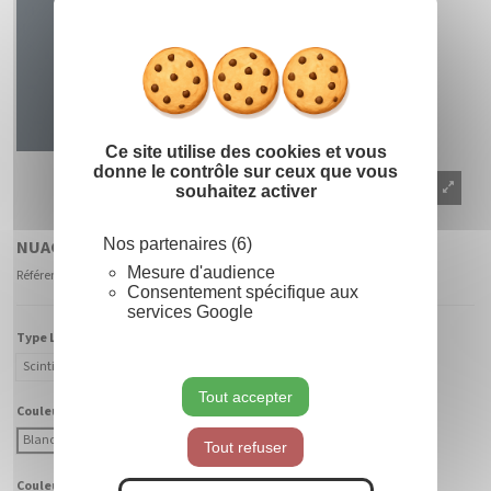
Masquer le
X
Ce site utilise des cookies et vous
donne le contrôle sur ceux que vous
souhaitez activer
Nos partenaires (6)
NUAGE 2D
Mesure d'audience
Référence
900331 - CABF-BC
Consentement spécifique aux
services Google
Type Lumière :
Scintillant
Fixe
Tout accepter
Couleur Lumière :
Blanc Chaud
Blanc Froid
Tout refuser
Couleur Fibre :