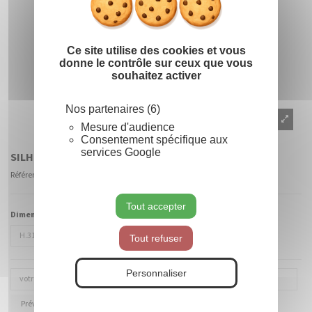
Ce site utilise des cookies et vous
donne le contrôle sur ceux que vous
souhaitez activer
Nos partenaires (6)
Mesure d'audience
Consentement spécifique aux
services Google
SILHOUETTE PINGOUIN EN TISSU NEIGE IGNIFUGÉ
Référence
OUA-PG-H31
Tout accepter
Dimensions :
Tout refuser
Personnaliser
Prévenez-moi lorsque le produit est disponible