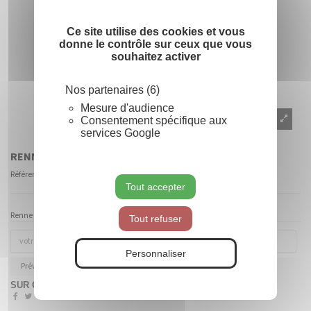
Ce site utilise des cookies et vous
donne le contrôle sur ceux que vous
souhaitez activer
Nos partenaires (6)
Mesure d'audience
Consentement spécifique aux
services Google
RENNE OR SUR SUPPORT
Référence
TNH120067OR
Tout accepter
Renne Or sur support - (L x l x h) 145 x 60 x 215 cm
Tout refuser
Personnaliser
Prévenez-moi lorsque le produit est disponible
SUR COMMANDE