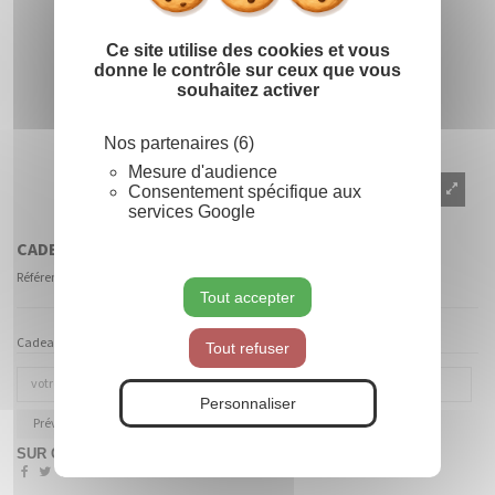
Ce site utilise des cookies et vous
donne le contrôle sur ceux que vous
souhaitez activer
Nos partenaires (6)
Mesure d'audience
Consentement spécifique aux
services Google
CADEAUX ET OURS
Référence
TNH160125
Tout accepter
Cadeaux et Ours - (L x l x h) 56 x 54 x 116 cm
Tout refuser
Personnaliser
Prévenez-moi lorsque le produit est disponible
SUR COMMANDE