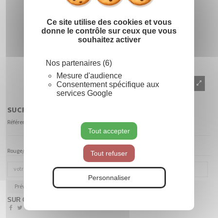
Ce site utilise des cookies et vous
donne le contrôle sur ceux que vous
souhaitez activer
Nos partenaires (6)
Mesure d'audience
Consentement spécifique aux
services Google
SUCRE D'ORGE (PETIT MODÈLE)
Référence
516462
Tout accepter
Rouge/Blanc - H. 122 cm - larg. 30 cm - Long. 46 cm
Tout refuser
Personnaliser
Prévenez-moi lorsque le produit est disponible
SUR COMMANDE