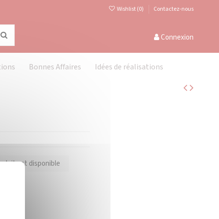
Wishlist (
0
)
Contactez-nous
Connexion
tions
Bonnes Affaires
Idées de réalisations
oduit est disponible
Masquer le bandeau des cookies
X