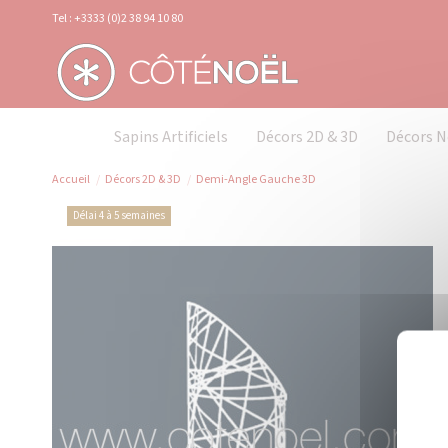
Panneau de gestion des cookies
Tel : +3333 (0)2 38 94 10 80
Sapins Artificiels
Décors 2D & 3D
Décors N
Accueil
Décors 2D & 3D
Demi-Angle Gauche 3D
Délai 4 à 5 semaines