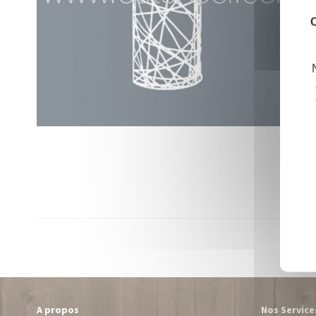
C
A propos
Nos Service