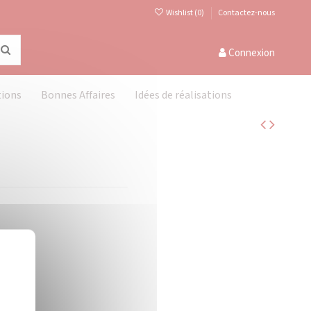
Wishlist (
0
)
Contactez-nous
Connexion
tions
Bonnes Affaires
Idées de réalisations
Masquer le bandeau des cookies
X