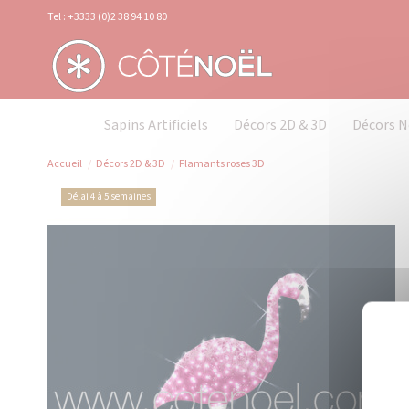
Panneau de gestion des cookies
Tel : +3333 (0)2 38 94 10 80
Sapins Artificiels
Décors 2D & 3D
Décors N
Accueil
Décors 2D & 3D
Flamants roses 3D
Délai 4 à 5 semaines