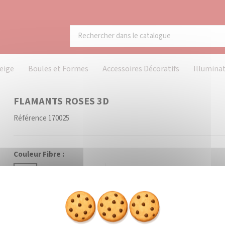
eige
Boules et Formes
Accessoires Décoratifs
Illumina
FLAMANTS ROSES 3D
Référence
170025
Couleur Fibre :
Blanc
Coloré (à préciser)
Dimensions :