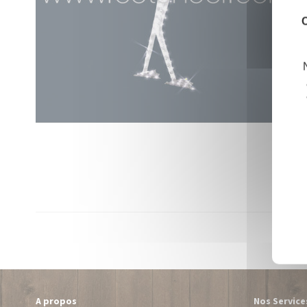
C
A propos
Nos Service