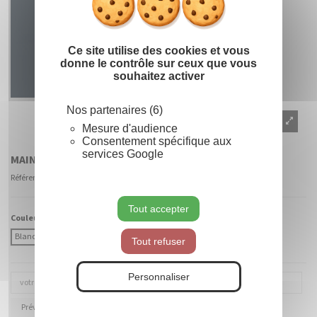
Ce site utilise des cookies et vous
donne le contrôle sur ceux que vous
souhaitez activer
Nos partenaires (6)
Mesure d'audience
Consentement spécifique aux
services Google
MAIN SIMPLE 3D
Référence
170046
Tout accepter
Couleur Fibre :
Blanc
Coloré (à préciser)
Tout refuser
Personnaliser
Prévenez-moi lorsque le produit est disponible