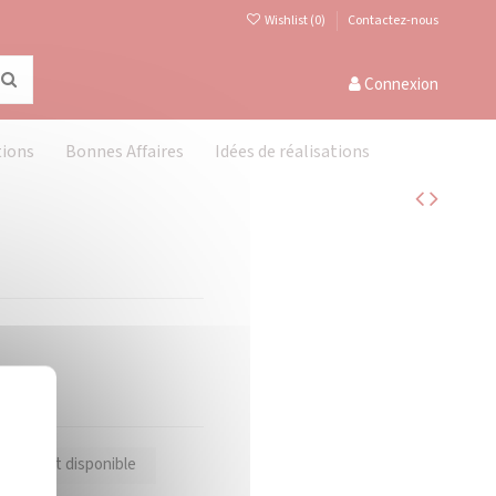
Wishlist (
0
)
Contactez-nous
Connexion
tions
Bonnes Affaires
Idées de réalisations
Masquer le bandeau des cookies
X
oduit est disponible