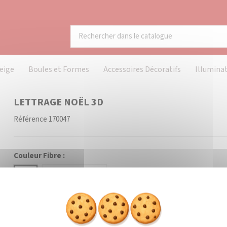
eige
Boules et Formes
Accessoires Décoratifs
Illumina
LETTRAGE NOËL 3D
Référence
170047
Couleur Fibre :
Blanc
Coloré (à préciser)
Prévenez-moi lorsque le pr