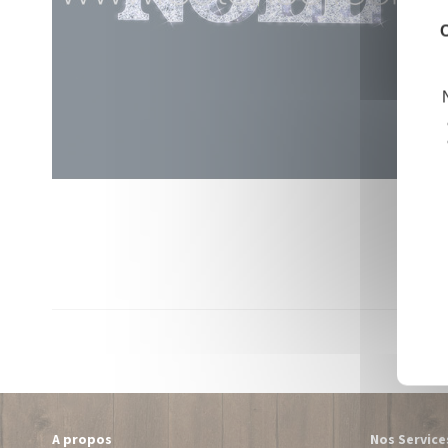
C
A propos
Nos Service