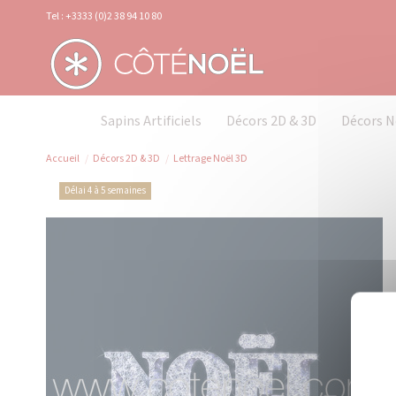
Panneau de gestion des cookies
Tel : +3333 (0)2 38 94 10 80
Sapins Artificiels
Décors 2D & 3D
Décors N
Accueil
Décors 2D & 3D
Lettrage Noël 3D
Délai 4 à 5 semaines