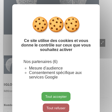
Masquer le
X
Ce site utilise des cookies et vous
donne le contrôle sur ceux que vous
souhaitez activer
Nos partenaires (6)
Mesure d'audience
Consentement spécifique aux
services Google
IGLOO 3D
Référence
900321
Tout accepter
Nombre d'entrée :
Tout refuser