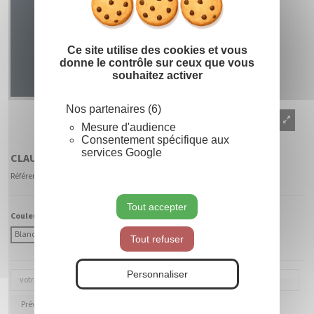
Ce site utilise des cookies et vous
donne le contrôle sur ceux que vous
souhaitez activer
Nos partenaires (6)
Mesure d'audience
Consentement spécifique aux
services Google
CLAUSTRA PIC 2D
Référence
900168
Tout accepter
Couleur Fibre :
Blanc
Coloré (à préciser)
Tout refuser
Personnaliser
Prévenez-moi lorsque le produit est disponible