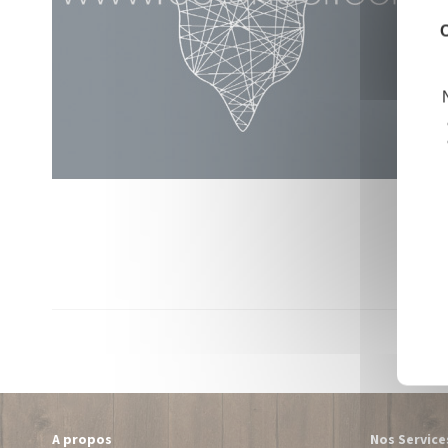
C
A propos
Nos Service