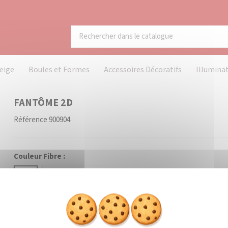
eige
Boules et Formes
Accessoires Décoratifs
Illumina
FANTÔME 2D
Référence
900904
Couleur Fibre :
Blanc
Coloré (à préciser)
Prévenez-moi lorsque le pr