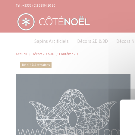
Panneau de gestion des cookies
Tel : +3333 (0)2 38 94 10 80
Sapins Artificiels
Décors 2D & 3D
Décors N
Accueil
Décors 2D & 3D
Fantôme 2D
Délai 4 à 5 semaines