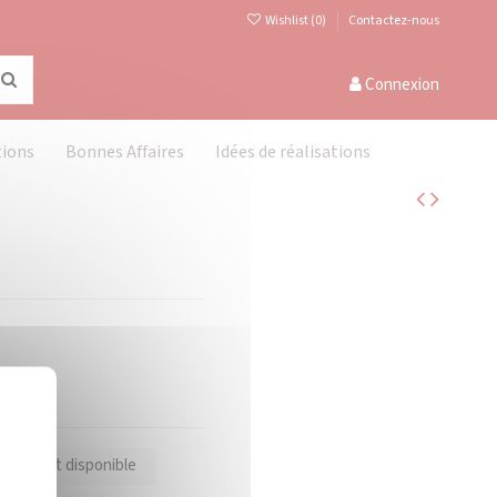
Wishlist (
0
)
Contactez-nous
Connexion
tions
Bonnes Affaires
Idées de réalisations
Masquer le bandeau des cookies
X
oduit est disponible