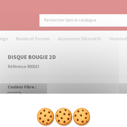
eige
Boules et Formes
Accessoires Décoratifs
Illumina
DISQUE BOUGIE 2D
Référence
900033
Couleur Fibre :
Blanc
Coloré (à préciser)
Prévenez-moi lorsque le pr