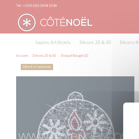
Panneau de gestion des cookies
Tel : +3333 (0)2 38 94 10 80
Sapins Artificiels
Décors 2D & 3D
Décors N
Accueil
Décors 2D & 3D
Disque Bougie 2D
Délai 4 à 5 semaines