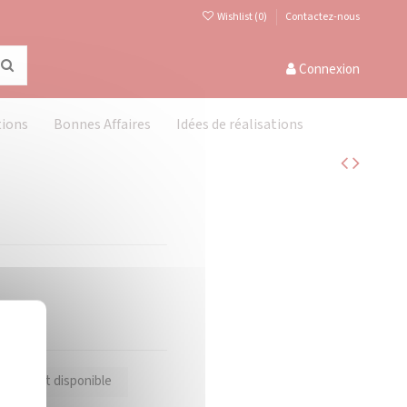
Wishlist (
0
)
Contactez-nous
Connexion
tions
Bonnes Affaires
Idées de réalisations
Masquer le bandeau des cookies
X
oduit est disponible