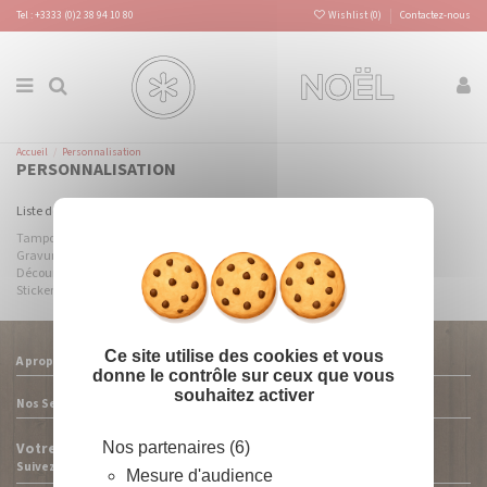
Panneau de gestion des cookies
Tel : +3333 (0)2 38 94 10 80
Wishlist (
0
)
Contactez-nous
Accueil
Personnalisation
PERSONNALISATION
Liste des pages dans Personnalisation :
Masquer le
X
Tampographie
Gravure
Découpe
Stickers
Ce site utilise des cookies et vous
A propos
donne le contrôle sur ceux que vous
souhaitez activer
Nos Services
Nos partenaires (6)
Votre compte
Suivez-nous
Mesure d'audience