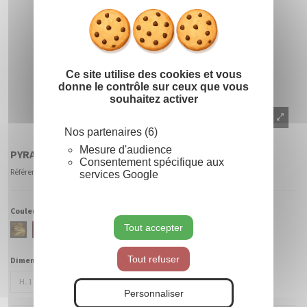
Ce site utilise des cookies et vous
donne le contrôle sur ceux que vous
souhaitez activer
Nos partenaires (6)
Mesure d'audience
PYRAMIDE GUIRLANDE EFFET MÉTALLIQUE
Consentement spécifique aux
Référence
PYR-0100-OR-MET
services Google
Couleur :
Tout accepter
Or
Rouge
Bleu
Argent
Métallique
Métallique
Royal
Métallique
Tout refuser
Dimensions :
Métallique
Personnaliser