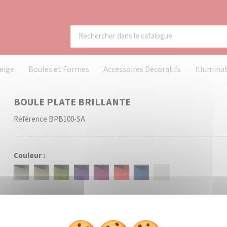
eige
Boules et Formes
Accessoires Décoratifs
Illumina
BOULE PLATE BRILLANTE
Référence
BPB100-SA
Couleur :
Argent
Or
Fougère
Violet
Cyclamen
Rouge
Saphir
Blanc
Diamètre :