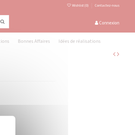
Wishlist (
0
)
Contactez-nous
Connexion
tions
Bonnes Affaires
Idées de réalisations
Masquer le bandeau des cookies
X