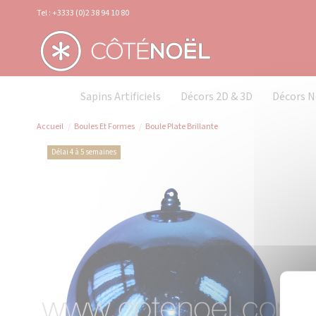
Panneau de gestion des cookies
Tel : +3333 (0)2 38 94 10 80
Sapins Artificiels
Décors 2D & 3D
Décors N
Accueil
Boules Et Formes
Boule Plate Brillante
Délai 4 à 5 semaines