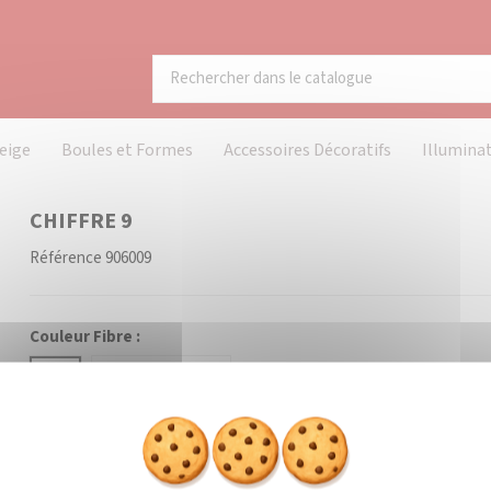
eige
Boules et Formes
Accessoires Décoratifs
Illumina
CHIFFRE 9
Référence
906009
Couleur Fibre :
Blanc
Coloré (à préciser)
Prévenez-moi lorsque le pr