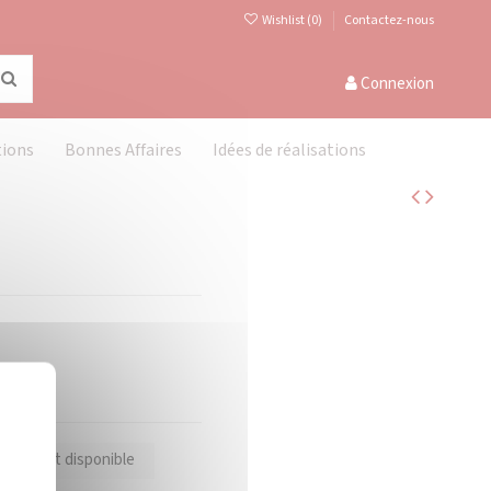
Wishlist (
0
)
Contactez-nous
Connexion
tions
Bonnes Affaires
Idées de réalisations
Masquer le bandeau des cookies
X
oduit est disponible