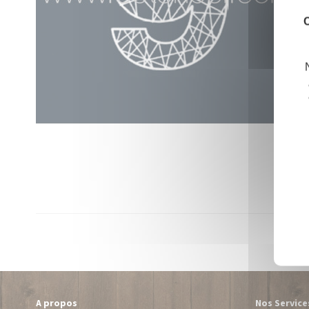
C
A propos
Nos Service