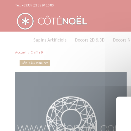
Panneau de gestion des cookies
Tel : +3333 (0)2 38 94 10 80
Sapins Artificiels
Décors 2D & 3D
Décors N
Accueil
Chiffre 9
Délai 4 à 5 semaines