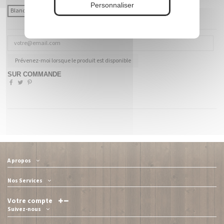
Personnaliser
Blanc
Coloré (à préciser)
Prévenez-moi lorsque le produit est disponible
SUR COMMANDE
A propos
Nos Services
Votre compte
Suivez-nous