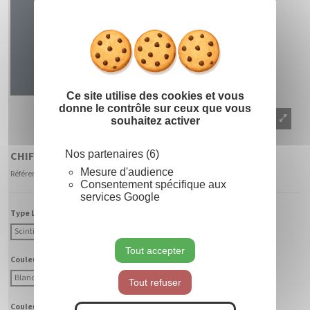
Masquer le
X
Ce site utilise des cookies et vous
donne le contrôle sur ceux que vous
souhaitez activer
Nos partenaires (6)
CHIFFRE 7 ILLUMINÉ
Mesure d'audience
Référence
906007 - CABS-BC
Consentement spécifique aux
services Google
Type Lumière :
Scintillant
Fixe
Tout accepter
Couleur Lumière :
Blanc Chaud
Blanc Froid
Tout refuser
Couleur Fibre :