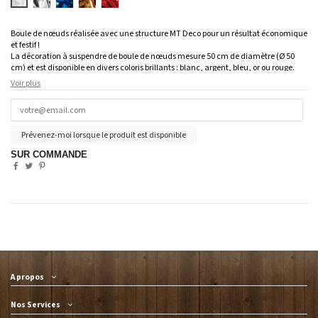
Brillant
Brillant
Brillant
Brillant
Brillant
Boule de nœuds réalisée avec une structure MT Deco pour un résultat économique
et festif !
La décoration à suspendre de boule de nœuds mesure 50 cm de diamètre (Ø 50
cm) et est disponible en divers coloris brillants : blanc, argent, bleu, or ou rouge.
Le kit est livré à monter soi-même pour une installation facile et rapide..
Voir plus
Prévenez-moi lorsque le produit est disponible
SUR COMMANDE
A propos
Nos Services