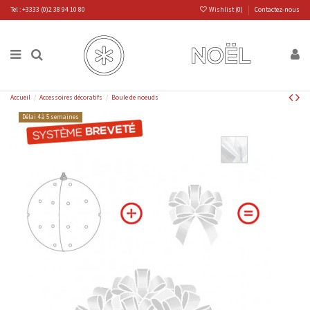
Tel : +3333 (0)2 38 94 10 80
Wishlist (
0
)
Contactez-nous
Accueil
Accessoires décoratifs
Boule de noeuds
Délai 4 à 5 semaines