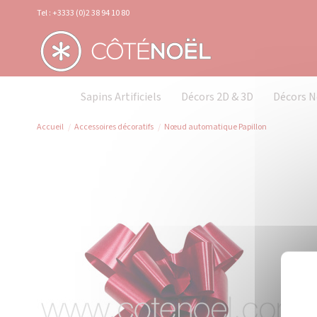
Panneau de gestion des cookies
Tel : +3333 (0)2 38 94 10 80
Sapins Artificiels
Décors 2D & 3D
Décors N
Accueil
Accessoires décoratifs
Nœud automatique Papillon