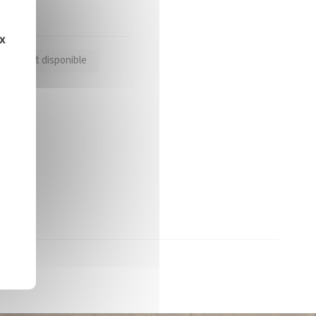
ux
oduit est disponible