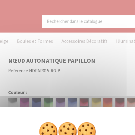
eige
Boules et Formes
Accessoires Décoratifs
Illumina
NŒUD AUTOMATIQUE PAPILLON
Référence
NDPAP015-RG-B
Couleur :
Argent
Azalée
Bleu
Vert
Violet
Saphir
Rouge
Or
Orange
Bordea
C
Brillant
Brillant
Brillant
Royal
Brillant
Brillant
Brillant
Brillant
Brillant
Brillant
Br
Dimensions :
Brillant