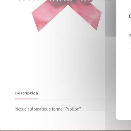
C
Description
Nœud automatique forme "Papillon"
Type de noeuds